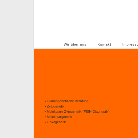
IKG - Institut für klinische Genetik Mainz
Analyse ermöglicht Lösungen
Home
Wir über uns
Kontakt
Impress
• Humangenetische Beratung
• Zytogenetik
• Molekulare Zytogenetik (FISH-Diagnostik)
• Molekulargenetik
• Onkogenetik